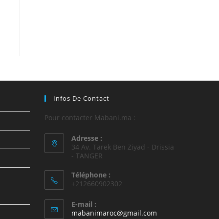
Infos De Contact
Pour contacter Mabani.ma :
Adresse :
34 Av. Tarek Ben Ziyad - Drissia
- TANGER
Téléphone :
+212660902302
E-mail :
mabanimaroc@gmail.com