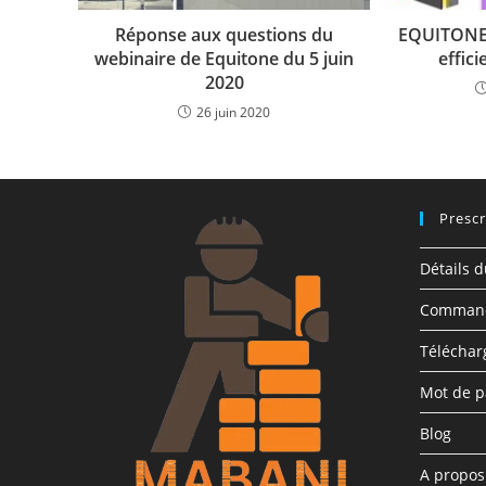
Réponse aux questions du
EQUITONE, 
webinaire de Equitone du 5 juin
effic
2020
26 juin 2020
Prescr
Détails 
Comman
Télécha
Mot de p
Blog
A propo