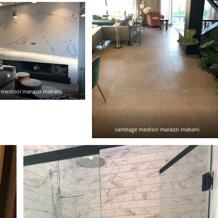
e medisol marazzi mabani
carrelage medisol marazzi mabani