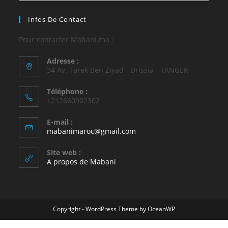
Infos De Contact
Pour contacter Mabani.ma :
Adresse :
34 Av. Tarek Ben Ziyad - Drissia - TANGER
Téléphone :
+212660902302
E-mail :
mabanimaroc@gmail.com
Site web :
A propos de Mabani
Copyright - WordPress Theme by OceanWP