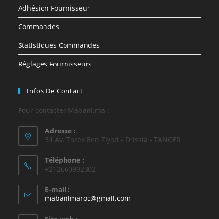
Adhésion Fournisseur
Commandes
Statistiques Commandes
Réglages Fournisseurs
Infos De Contact
Pour contacter Mabani.ma :
Adresse :
34 Av. Tarek Ben Ziyad - Drissia - TANGER
Téléphone :
+212660902302
E-mail :
mabanimaroc@gmail.com
Site web :