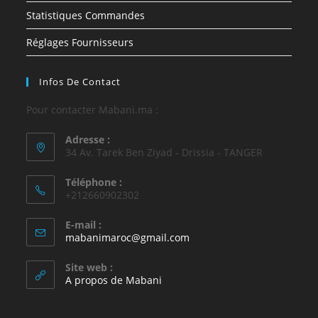
Statistiques Commandes
Réglages Fournisseurs
Infos De Contact
Pour contacter Mabani.ma :
Adresse :
34 Av. Tarek Ben Ziyad - Drissia - TANGER
Téléphone :
+212660902302
E-mail :
mabanimaroc@gmail.com
Site web :
A propos de Mabani