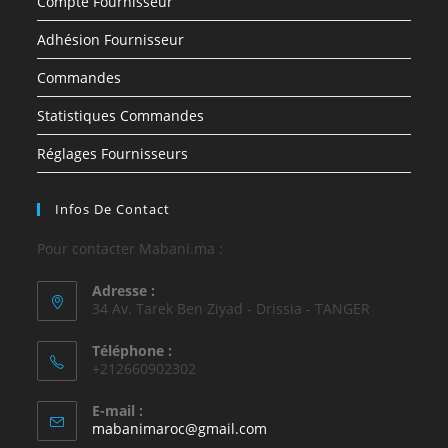
Compte Fournisseur
Adhésion Fournisseur
Commandes
Statistiques Commandes
Réglages Fournisseurs
Infos De Contact
Pour contacter Mabani.ma :
Adresse :
34 Av. Tarek Ben Ziyad - Drissia - TANGER
Téléphone :
+212660902302
E-mail :
mabanimaroc@gmail.com